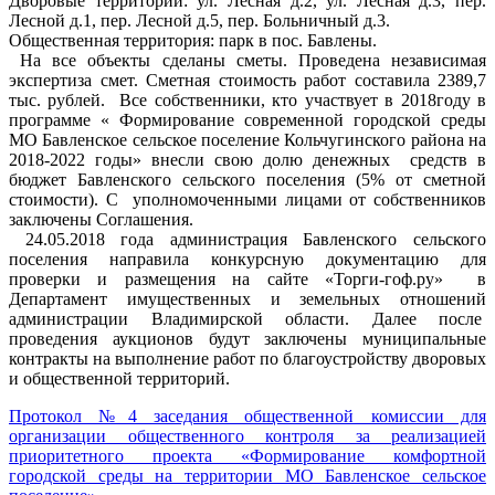
Дворовые территории: ул. Лесная д.2, ул. Лесная д.3, пер.
Лесной д.1, пер. Лесной д.5, пер. Больничный д.3.
Общественная территория: парк в пос. Бавлены.
На все объекты сделаны сметы. Проведена независимая
экспертиза смет. Сметная стоимость работ составила 2389,7
тыс. рублей. Все собственники, кто участвует в 2018году в
программе « Формирование современной городской среды
МО Бавленское сельское поселение Кольчугинского района на
2018-2022 годы» внесли свою долю денежных средств в
бюджет Бавленского сельского поселения (5% от сметной
стоимости). С уполномоченными лицами от собственников
заключены Соглашения.
24.05.2018 года администрация Бавленского сельского
поселения направила конкурсную документацию для
проверки и размещения на сайте «Торги-гоф.ру» в
Департамент имущественных и земельных отношений
администрации Владимирской области. Далее после
проведения аукционов будут заключены муниципальные
контракты на выполнение работ по благоустройству дворовых
и общественной территорий.
Протокол №4 заседания общественной комиссии для
организации общественного контроля за реализацией
приоритетного проекта «Формирование комфортной
городской среды на территории МО Бавленское сельское