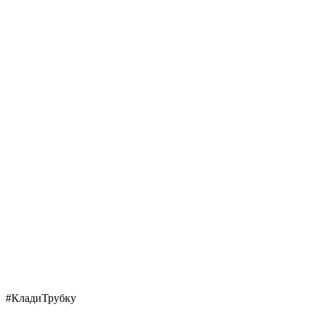
#КладиТрубку