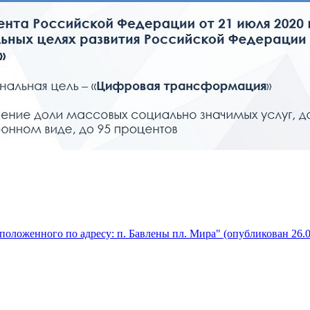
оложенного по адресу: п. Бавлены пл. Мира" (опубликован 26.0